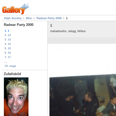
High Society
Misc
Radwar Party 2000
1
Radwar Party 2000
1
1. 1
mahadma/hs, odogg, N64us
2. 12
3. 13
4. 14
5. 15
6. 16
7. 17
...
19. stage
Zufallsbild