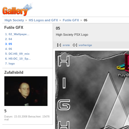
High Society
HS Logos and GFX
Futile GFX
05
Futile GFX
05
1. 02_Wallpape...
High Society PSX Logo
2. 04
3. 05
erste
vorherige
4. 06
5. DC-HS_09_mix
6. HS-DC_10_Sp...
7. logo
Zufallsbild
5
Datum: 15.03.2008
Betrachtet: 15476
mal